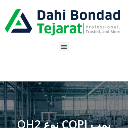
پمپ CQPI نوع OH2