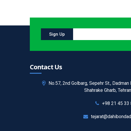
Sign Up
Contact Us
No.57, 2nd Golbarg, Sepehr St., Dadman B
Shahrake Gharb, Tehran,
+98 21 45 33
tejarat@dahibonda